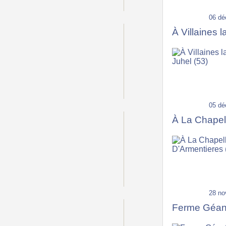
06 dé
À Villaines l
05 dé
À La Chapel
28 no
Ferme Géant