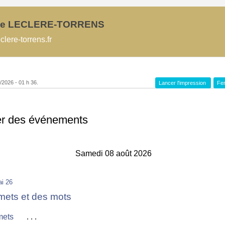
e LECLERE-TORRENS
lere-torrens.fr
8/2026 - 01 h 36.
Lancer l'impression
Fer
er des événements
Samedi 08 août 2026
i 26
 mets et des mots
. . .