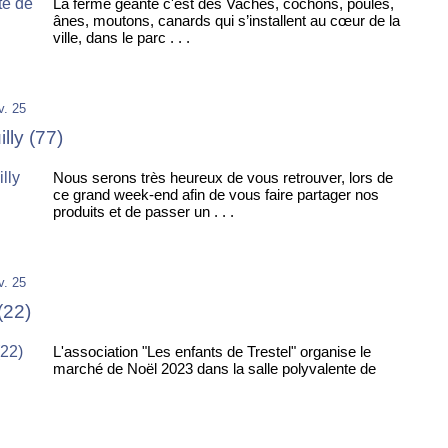
La ferme géante c'est des Vaches, cochons, poules,
ânes, moutons, canards qui s’installent au cœur de la
ville, dans le parc . . .
v. 25
lly (77)
Nous serons très heureux de vous retrouver, lors de
ce grand week-end afin de vous faire partager nos
produits et de passer un . . .
v. 25
(22)
L'association "Les enfants de Trestel" organise le
marché de Noël 2023 dans la salle polyvalente de
.