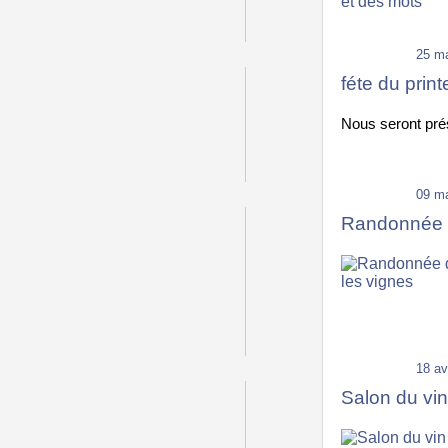
25 ma
féte du prin
Nous seront prés
09 ma
Randonnée d
18 av
Salon du vi