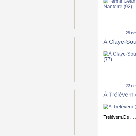
28 no
À Claye-Soui
22 no
À Trélévern 
Trélévern.De . . 