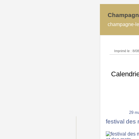
Champagn
champagne-lec
Imprimé le : 8/0
Calendri
29 ma
festival des