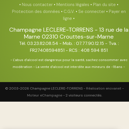
•
Nous contacter
•
Mentions légales
•
Plan du site
•
Protection des données
•
C.G.V.
•
Se connecter
•
Payer en
ligne
•
Champagne LECLERE-TORRENS
-
13 rue de la
Marne
02310
Crouttes-sur-Marne
Tél. 03.23.82.08.54
- Mob. : 07.77.90.12.15 - Tva. :
FR27408594851 - RCS : 408 594 851
- L'abus d'alcool est dangereux pour la santé, sachez consommer avec
modération - La vente d'alcool est interdite aux mineurs de -18ans -
© 2003-2026 Champagne LECLERE-TORRENS -
Réalisation enovanet
-
Moteur eChampagne
- 2 visiteurs connectés.