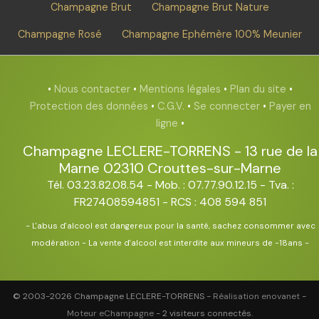
Champagne Brut
Champagne Brut Nature
Champagne Rosé
Champagne Ephémère 100% Meunier
•
Nous contacter
•
Mentions légales
•
Plan du site
•
Protection des données
•
C.G.V.
•
Se connecter
•
Payer en
ligne
•
Champagne LECLERE-TORRENS
-
13 rue de la
Marne
02310
Crouttes-sur-Marne
Tél. 03.23.82.08.54
- Mob. : 07.77.90.12.15 - Tva. :
FR27408594851 - RCS : 408 594 851
- L'abus d'alcool est dangereux pour la santé, sachez consommer avec
modération - La vente d'alcool est interdite aux mineurs de -18ans -
© 2003-2026 Champagne LECLERE-TORRENS -
Réalisation enovanet
-
Moteur eChampagne
- 2 visiteurs connectés.