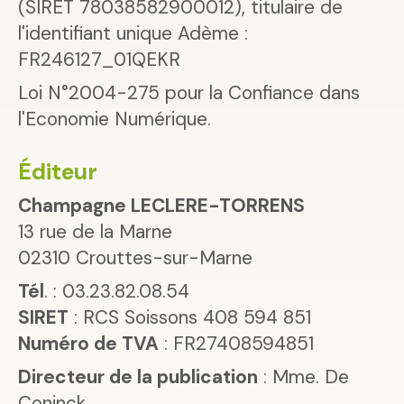
(SIRET 78038582900012), titulaire de
l'identifiant unique Adème :
FR246127_01QEKR
Loi N°2004-275 pour la Confiance dans
l'Economie Numérique.
Éditeur
Champagne LECLERE-TORRENS
13 rue de la Marne
02310 Crouttes-sur-Marne
Tél
. : 03.23.82.08.54
SIRET
: RCS Soissons 408 594 851
Numéro de TVA
: FR27408594851
Directeur de la publication
: Mme. De
Coninck