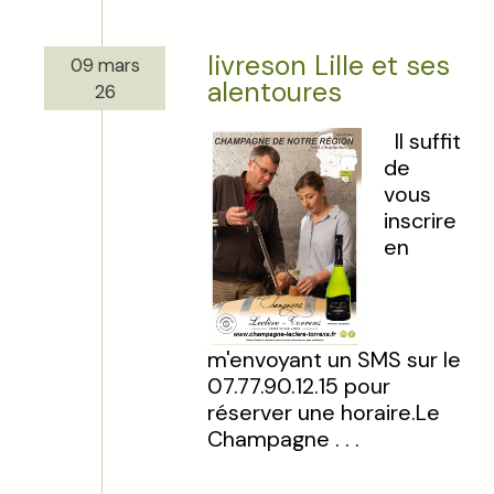
livreson Lille et ses
09 mars
alentoures
26
Il suffit
de
vous
inscrire
en
m'envoyant un SMS sur le
07.77.90.12.15 pour
réserver une horaire.Le
Champagne . . .